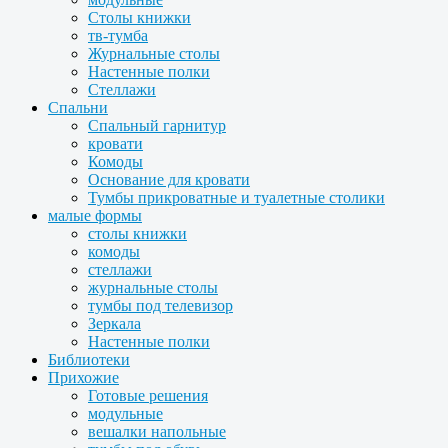
Столы книжки
тв-тумба
Журнальные столы
Настенные полки
Стеллажи
Спальни
Спальный гарнитур
кровати
Комоды
Основание для кровати
Тумбы прикроватные и туалетные столики
малые формы
столы книжки
комоды
стеллажи
журнальные столы
тумбы под телевизор
Зеркала
Настенные полки
Библиотеки
Прихожие
Готовые решения
модульные
вешалки напольные