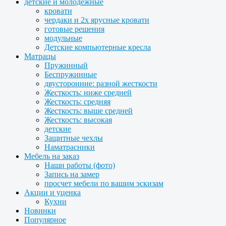
детские и молодежные
кровати
чердаки и 2х ярусные кровати
готовые решения
модульные
Детские компьютерные кресла
Матрацы
Пружинный
Беспружинные
двусторонние: разной жесткости
Жесткость: ниже средней
Жесткость: средняя
Жесткость: выше средней
Жесткость: высокая
детские
Защитные чехлы
Наматрасники
Мебель на заказ
Наши работы (фото)
Запись на замер
просчет мебели по вашим эскизам
Акции и уценка
Кухни
Новинки
Популярное