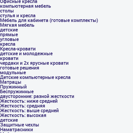
Офисные кресла
компьютерная мебель
столы
стулья и кресла
Мебель для кабинета (готовые комплекты)
Мягкая мебель
детские
прямые
угловые
кресла
Кресла-кровати
детские и молодежные
кровати
чердаки и 2х ярусные кровати
готовые решения
модульные
Детские компьютерные кресла
Матрацы
Пружинный
Беспружинные
двусторонние: разной жесткости
Жесткость: ниже средней
Жесткость: средняя
Жесткость: выше средней
Жесткость: высокая
детские
Защитные чехлы
Наматрасники