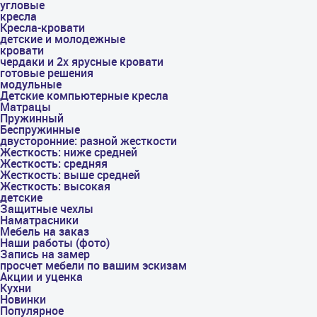
угловые
кресла
Кресла-кровати
детские и молодежные
кровати
чердаки и 2х ярусные кровати
готовые решения
модульные
Детские компьютерные кресла
Матрацы
Пружинный
Беспружинные
двусторонние: разной жесткости
Жесткость: ниже средней
Жесткость: средняя
Жесткость: выше средней
Жесткость: высокая
детские
Защитные чехлы
Наматрасники
Мебель на заказ
Наши работы (фото)
Запись на замер
просчет мебели по вашим эскизам
Акции и уценка
Кухни
Новинки
Популярное