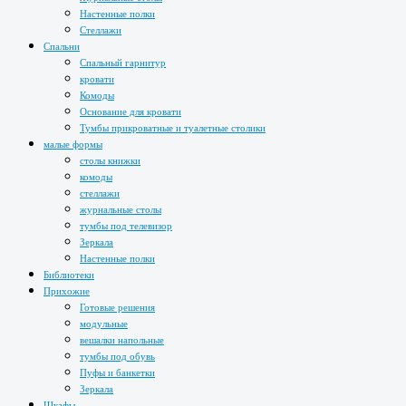
Настенные полки
Стеллажи
Спальни
Спальный гарнитур
кровати
Комоды
Основание для кровати
Тумбы прикроватные и туалетные столики
малые формы
столы книжки
комоды
стеллажи
журнальные столы
тумбы под телевизор
Зеркала
Настенные полки
Библиотеки
Прихожие
Готовые решения
модульные
вешалки напольные
тумбы под обувь
Пуфы и банкетки
Зеркала
Шкафы