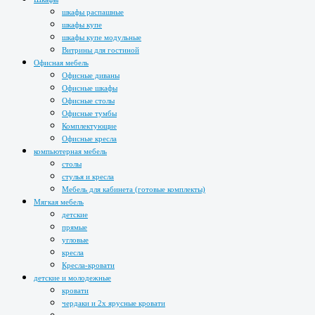
шкафы распашные
шкафы купе
шкафы купе модульные
Витрины для гостиной
Офисная мебель
Офисные диваны
Офисные шкафы
Офисные столы
Офисные тумбы
Комплектующие
Офисные кресла
компьютерная мебель
столы
стулья и кресла
Мебель для кабинета (готовые комплекты)
Мягкая мебель
детские
прямые
угловые
кресла
Кресла-кровати
детские и молодежные
кровати
чердаки и 2х ярусные кровати