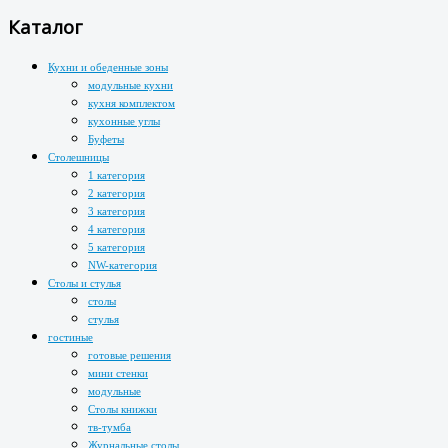
Каталог
Кухни и обеденные зоны
модульные кухни
кухня комплектом
кухонные углы
Буфеты
Столешницы
1 категория
2 категория
3 категория
4 категория
5 категория
NW-категория
Столы и стулья
столы
стулья
гостиные
готовые решения
мини стенки
модульные
Столы книжки
тв-тумба
Журнальные столы