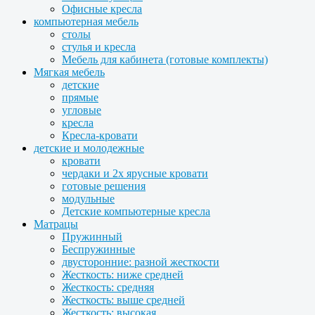
Офисные кресла
компьютерная мебель
столы
стулья и кресла
Мебель для кабинета (готовые комплекты)
Мягкая мебель
детские
прямые
угловые
кресла
Кресла-кровати
детские и молодежные
кровати
чердаки и 2х ярусные кровати
готовые решения
модульные
Детские компьютерные кресла
Матрацы
Пружинный
Беспружинные
двусторонние: разной жесткости
Жесткость: ниже средней
Жесткость: средняя
Жесткость: выше средней
Жесткость: высокая