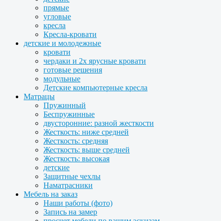
прямые
угловые
кресла
Кресла-кровати
детские и молодежные
кровати
чердаки и 2х ярусные кровати
готовые решения
модульные
Детские компьютерные кресла
Матрацы
Пружинный
Беспружинные
двусторонние: разной жесткости
Жесткость: ниже средней
Жесткость: средняя
Жесткость: выше средней
Жесткость: высокая
детские
Защитные чехлы
Наматрасники
Мебель на заказ
Наши работы (фото)
Запись на замер
просчет мебели по вашим эскизам