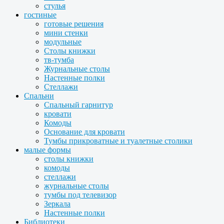
стулья
гостиные
готовые решения
мини стенки
модульные
Столы книжки
тв-тумба
Журнальные столы
Настенные полки
Стеллажи
Спальни
Спальный гарнитур
кровати
Комоды
Основание для кровати
Тумбы прикроватные и туалетные столики
малые формы
столы книжки
комоды
стеллажи
журнальные столы
тумбы под телевизор
Зеркала
Настенные полки
Библиотеки