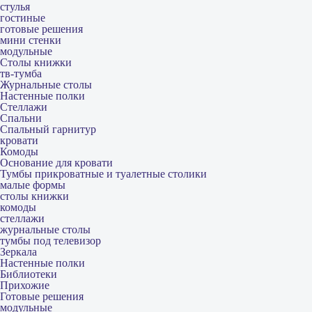
стулья
гостиные
готовые решения
мини стенки
модульные
Столы книжки
тв-тумба
Журнальные столы
Настенные полки
Стеллажи
Спальни
Спальный гарнитур
кровати
Комоды
Основание для кровати
Тумбы прикроватные и туалетные столики
малые формы
столы книжки
комоды
стеллажи
журнальные столы
тумбы под телевизор
Зеркала
Настенные полки
Библиотеки
Прихожие
Готовые решения
модульные