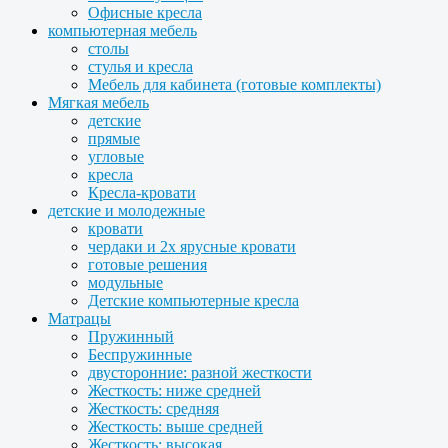
Офисные кресла
компьютерная мебель
столы
стулья и кресла
Мебель для кабинета (готовые комплекты)
Мягкая мебель
детские
прямые
угловые
кресла
Кресла-кровати
детские и молодежные
кровати
чердаки и 2х ярусные кровати
готовые решения
модульные
Детские компьютерные кресла
Матрацы
Пружинный
Беспружинные
двусторонние: разной жесткости
Жесткость: ниже средней
Жесткость: средняя
Жесткость: выше средней
Жесткость: высокая