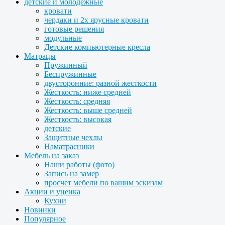
детские и молодежные
кровати
чердаки и 2х ярусные кровати
готовые решения
модульные
Детские компьютерные кресла
Матрацы
Пружинный
Беспружинные
двусторонние: разной жесткости
Жесткость: ниже средней
Жесткость: средняя
Жесткость: выше средней
Жесткость: высокая
детские
Защитные чехлы
Наматрасники
Мебель на заказ
Наши работы (фото)
Запись на замер
просчет мебели по вашим эскизам
Акции и уценка
Кухни
Новинки
Популярное