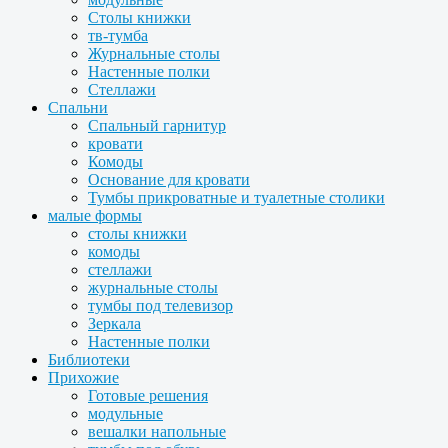
Столы книжки
тв-тумба
Журнальные столы
Настенные полки
Стеллажи
Спальни
Спальный гарнитур
кровати
Комоды
Основание для кровати
Тумбы прикроватные и туалетные столики
малые формы
столы книжки
комоды
стеллажи
журнальные столы
тумбы под телевизор
Зеркала
Настенные полки
Библиотеки
Прихожие
Готовые решения
модульные
вешалки напольные