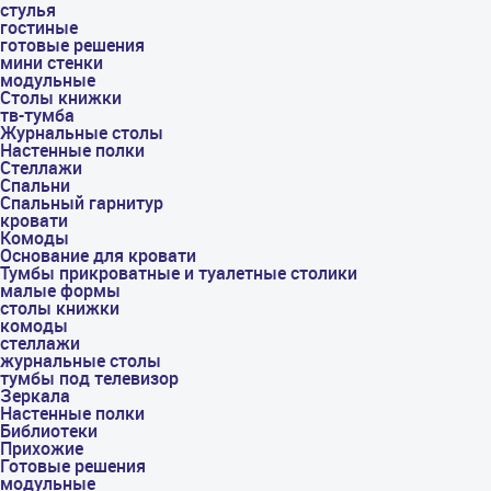
стулья
гостиные
готовые решения
мини стенки
модульные
Столы книжки
тв-тумба
Журнальные столы
Настенные полки
Стеллажи
Спальни
Спальный гарнитур
кровати
Комоды
Основание для кровати
Тумбы прикроватные и туалетные столики
малые формы
столы книжки
комоды
стеллажи
журнальные столы
тумбы под телевизор
Зеркала
Настенные полки
Библиотеки
Прихожие
Готовые решения
модульные