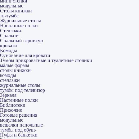
мини стенки
модульные
Столы книжки
тв-тумба
Журнальные столы
Настенные полки
Стеллажи
Спальни
Спальный гарнитур
кровати
Комоды
Основание для кровати
Тумбы прикроватные и туалетные столики
малые формы
столы книжки
комоды
стеллажи
журнальные столы
тумбы под телевизор
Зеркала
Настенные полки
Библиотеки
Прихожие
Готовые решения
модульные
вешалки напольные
тумбы под обувь
Пуфы и банкетки