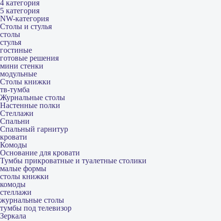
4 категория
5 категория
NW-категория
Столы и стулья
столы
стулья
гостиные
готовые решения
мини стенки
модульные
Столы книжки
тв-тумба
Журнальные столы
Настенные полки
Стеллажи
Спальни
Спальный гарнитур
кровати
Комоды
Основание для кровати
Тумбы прикроватные и туалетные столики
малые формы
столы книжки
комоды
стеллажи
журнальные столы
тумбы под телевизор
Зеркала