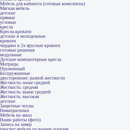
Мебель для кабинета (готовые комплекты)
Мягкая мебель
детские
прямые
угловые
кресла
Кресла-кровати
детские и молодежные
кровати
чердаки и 2х ярусные кровати
готовые решения
модульные
Детские компьютерные кресла
Матрацы
Пружинный
Беспружинные
двусторонние: разной жесткости
Жесткость: ниже средней
Жесткость: средняя
Жесткость: выше средней
Жесткость: высокая
детские
Защитные чехлы
Наматрасники
Мебель на заказ
Наши работы (фото)
Запись на замер
просчет мебели по вашим эскизам