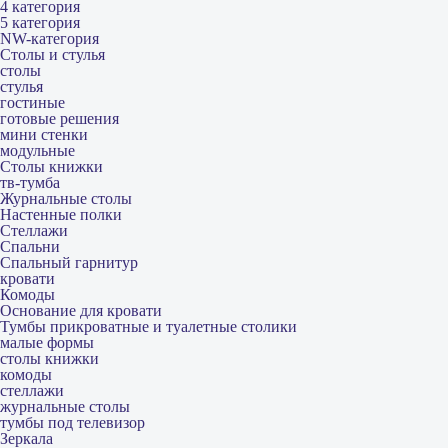
4 категория
5 категория
NW-категория
Столы и стулья
столы
стулья
гостиные
готовые решения
мини стенки
модульные
Столы книжки
тв-тумба
Журнальные столы
Настенные полки
Стеллажи
Спальни
Спальный гарнитур
кровати
Комоды
Основание для кровати
Тумбы прикроватные и туалетные столики
малые формы
столы книжки
комоды
стеллажи
журнальные столы
тумбы под телевизор
Зеркала