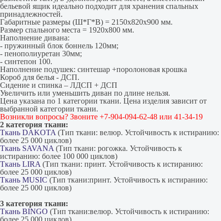
бельевой ящик идеально подходит для хранения спальных
принадлежностей.
Габаритные размеры (Ш*Г*В) = 2150х820х900 мм.
Размер спального места = 1920х800 мм.
Наполнение дивана:
- пружинный блок боннель 120мм;
- пенополиуретан 30мм;
- синтепон 100.
Наполнение подушек: синтешар +поролоновая крошка
Короб для белья - ДСП.
Сидение и спинка – ЛДСП + ДСП
Увеличить или уменьшить диван по длине нельзя.
Цена указана по 1 категории ткани. Цена изделия зависит от
выбранной категории ткани.
Возникли вопросы? Звоните +7-904-094-62-48 или 41-34-19
2 категория ткани:
Ткань DAKOTA
(Тип ткани: велюр. Устойчивость к истиранию:
более 25 000 циклов)
Ткань SAVANA
(Тип ткани: рогожка. Устойчивость к
истиранию: более 100 000 циклов)
Ткань LIRA
(Тип ткани: принт. Устойчивость к истиранию:
более 25 000 циклов)
Ткань MUSIC
(Тип ткани:принт. Устойчивость к истиранию:
более 25 000 циклов)
3 категория ткани:
Ткань BINGO
(Тип ткани:велюр. Устойчивость к истиранию:
более 25 000 циклов)