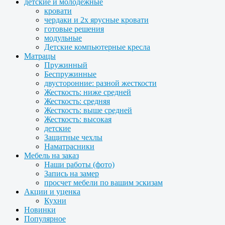
детские и молодежные
кровати
чердаки и 2х ярусные кровати
готовые решения
модульные
Детские компьютерные кресла
Матрацы
Пружинный
Беспружинные
двусторонние: разной жесткости
Жесткость: ниже средней
Жесткость: средняя
Жесткость: выше средней
Жесткость: высокая
детские
Защитные чехлы
Наматрасники
Мебель на заказ
Наши работы (фото)
Запись на замер
просчет мебели по вашим эскизам
Акции и уценка
Кухни
Новинки
Популярное