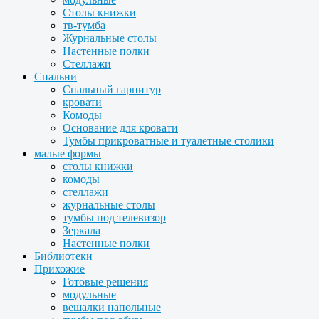
Столы книжки
тв-тумба
Журнальные столы
Настенные полки
Стеллажи
Спальни
Спальный гарнитур
кровати
Комоды
Основание для кровати
Тумбы прикроватные и туалетные столики
малые формы
столы книжки
комоды
стеллажи
журнальные столы
тумбы под телевизор
Зеркала
Настенные полки
Библиотеки
Прихожие
Готовые решения
модульные
вешалки напольные