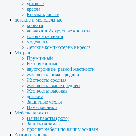
угловые
кресла
Кресла-кровати
детские и молодежные
кровати
чердаки и 2х ярусные кровати
готовые решения
модульные
Детские компьютерные кресла
Матрацы
Пружинный
Беспружинные
двусторонние: разной жесткости
Жесткость: ниже средней
Жесткость: средняя
Жесткость: выше средней
Жесткость: высокая
детские
Защитные чехлы
Наматрасники
Мебель на заказ
Наши работы (фото)
Запись на замер
просчет мебели по вашим эскизам
Акции и уценка