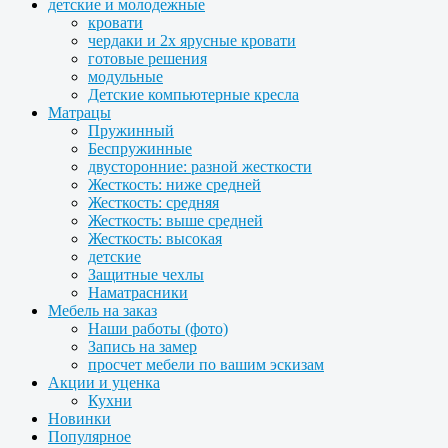
детские и молодежные
кровати
чердаки и 2х ярусные кровати
готовые решения
модульные
Детские компьютерные кресла
Матрацы
Пружинный
Беспружинные
двусторонние: разной жесткости
Жесткость: ниже средней
Жесткость: средняя
Жесткость: выше средней
Жесткость: высокая
детские
Защитные чехлы
Наматрасники
Мебель на заказ
Наши работы (фото)
Запись на замер
просчет мебели по вашим эскизам
Акции и уценка
Кухни
Новинки
Популярное