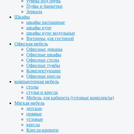
тумбы под обувь
Пуфы и банкетки
Зеркала
Шкафы
шкафы распашные
шкафы купе
шкафы купе модульные
Витрины для гостиной
Офисная мебель
Офисные диваны
Офисные шкафы
Офисные столы
Офисные тумбы
Комплектующие
Офисные кресла
компьютерная мебель
столы
стулья и кресла
Мебель для кабинета (готовые комплекты)
Мягкая мебель
детские
прямые
угловые
кресла
Кресла-кровати