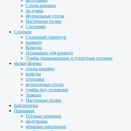
модульные
Столы книжки
тв-тумба
Журнальные столы
Настенные полки
Стеллажи
Спальни
Спальный гарнитур
кровати
Комоды
Основание для кровати
Тумбы прикроватные и туалетные столики
малые формы
столы книжки
комоды
стеллажи
журнальные столы
тумбы под телевизор
Зеркала
Настенные полки
Библиотеки
Прихожие
Готовые решения
модульные
вешалки напольные