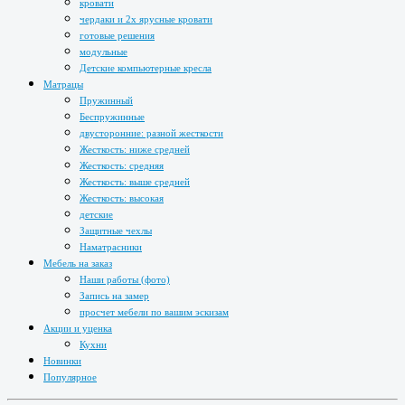
кровати
чердаки и 2х ярусные кровати
готовые решения
модульные
Детские компьютерные кресла
Матрацы
Пружинный
Беспружинные
двусторонние: разной жесткости
Жесткость: ниже средней
Жесткость: средняя
Жесткость: выше средней
Жесткость: высокая
детские
Защитные чехлы
Наматрасники
Мебель на заказ
Наши работы (фото)
Запись на замер
просчет мебели по вашим эскизам
Акции и уценка
Кухни
Новинки
Популярное