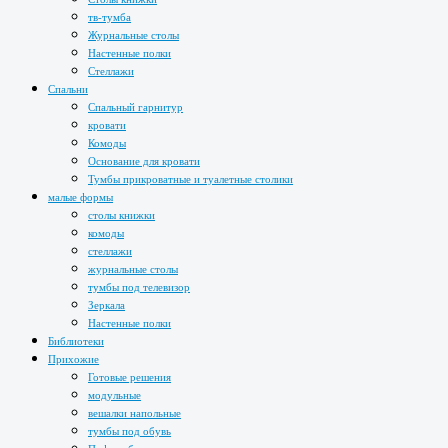
тв-тумба
Журнальные столы
Настенные полки
Стеллажи
Спальни
Спальный гарнитур
кровати
Комоды
Основание для кровати
Тумбы прикроватные и туалетные столики
малые формы
столы книжки
комоды
стеллажи
журнальные столы
тумбы под телевизор
Зеркала
Настенные полки
Библиотеки
Прихожие
Готовые решения
модульные
вешалки напольные
тумбы под обувь