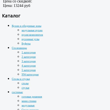
Цена со скидкой:
Цена:
13244 руб
Каталог
Кухни и обеденные зоны
модульные кухни
кухня комплектом
кухонные углы
Буфеты
Столешницы
1 категория
2 категория
3 категория
4 категория
5 категория
NW-категория
Столы и стулья
столы
стулья
гостиные
готовые решения
мини стенки
модульные
Столы книжки