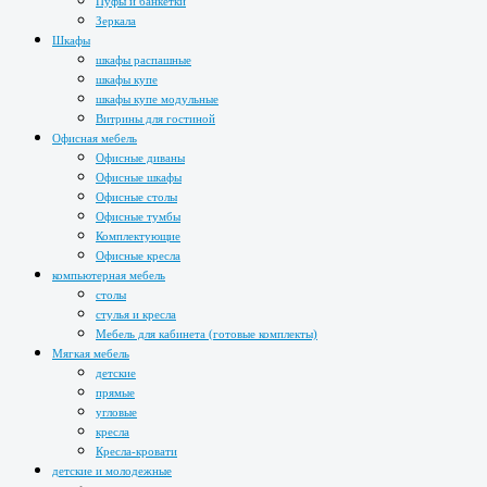
Пуфы и банкетки
Зеркала
Шкафы
шкафы распашные
шкафы купе
шкафы купе модульные
Витрины для гостиной
Офисная мебель
Офисные диваны
Офисные шкафы
Офисные столы
Офисные тумбы
Комплектующие
Офисные кресла
компьютерная мебель
столы
стулья и кресла
Мебель для кабинета (готовые комплекты)
Мягкая мебель
детские
прямые
угловые
кресла
Кресла-кровати
детские и молодежные