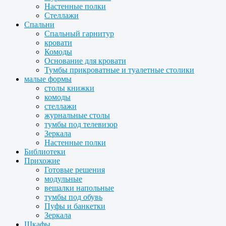
Настенные полки
Стеллажи
Спальни
Спальный гарнитур
кровати
Комоды
Основание для кровати
Тумбы прикроватные и туалетные столики
малые формы
столы книжки
комоды
стеллажи
журнальные столы
тумбы под телевизор
Зеркала
Настенные полки
Библиотеки
Прихожие
Готовые решения
модульные
вешалки напольные
тумбы под обувь
Пуфы и банкетки
Зеркала
Шкафы