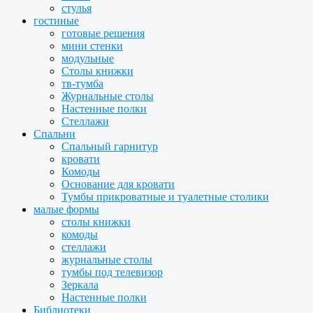
стулья
гостиные
готовые решения
мини стенки
модульные
Столы книжки
тв-тумба
Журнальные столы
Настенные полки
Стеллажи
Спальни
Спальный гарнитур
кровати
Комоды
Основание для кровати
Тумбы прикроватные и туалетные столики
малые формы
столы книжки
комоды
стеллажи
журнальные столы
тумбы под телевизор
Зеркала
Настенные полки
Библиотеки