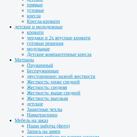
прямые
угловые
кресла
Кресла-кровати
детские и молодежные
кровати
чердаки и 2х ярусные кровати
готовые решения
модульные
Детские компьютерные кресла
Матрацы
Пружинный
Беспружинные
двусторонние: разной жесткости
Жесткость: ниже средней
Жесткость: средняя
Жесткость: выше средней
Жесткость: высокая
детские
Защитные чехлы
Наматрасники
Мебель на заказ
Наши работы (фото)
Запись на замер
просчет мебели по вашим эскизам