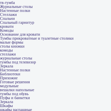
тв-тумба
Журнальные столы
Настенные полки
Стеллажи
Спальни
Спальный гарнитур
кровати
Комоды
Основание для кровати
Тумбы прикроватные и туалетные столики
малые формы
столы книжки
комоды
стеллажи
журнальные столы
тумбы под телевизор
Зеркала
Настенные полки
Библиотеки
Прихожие
Готовые решения
модульные
вешалки напольные
тумбы под обувь
Пуфы и банкетки
Зеркала
Шкафы
шкафы распашные