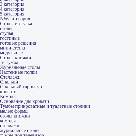
3 категория
4 категория
5 категория
NW-категория
Столы и стулья
столы
стулья
гостиные
готовые решения
мини стенки
модульные
Столы книжки
тв-тумба
Журнальные столы
Настенные полки
Стеллажи
Спальни
Спальный гарнитур
кровати
Комоды
Основание для кровати
Тумбы прикроватные и туалетные столики
малые формы
столы книжки
комоды
стеллажи
журнальные столы
тумбы под телевизор