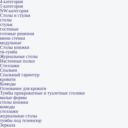
4 категория
5 категория
NW-категория
Столы и стулья
столы
стулья
гостиные
готовые решения
мини стенки
модульные
Столы книжки
тв-тумба
Журнальные столы
Настенные полки
Стеллажи
Спальни
Спальный гарнитур
кровати
Комоды
Основание для кровати
Тумбы прикроватные и туалетные столики
малые формы
столы книжки
комоды
стеллажи
журнальные столы
тумбы под телевизор
Зеркала