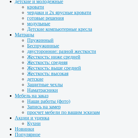
детские и молодежные
кровати
чердаки и 2х ярусные кровати
готовые решения
модульные
Детские компьютерные кресла
Матрацы
Пружинный
Беспружинные
двусторонние: разной жесткости
Жесткость: ниже средней
Жесткость: средняя
Жесткость: выше средней
Жесткость: высокая
детские
Защитные чехлы
Наматрасники
Мебель на заказ
Наши работы (фото)
Запись на замер
просчет мебели по вашим эскизам
Акции и уценка
Кухни
Новинки
Популярное