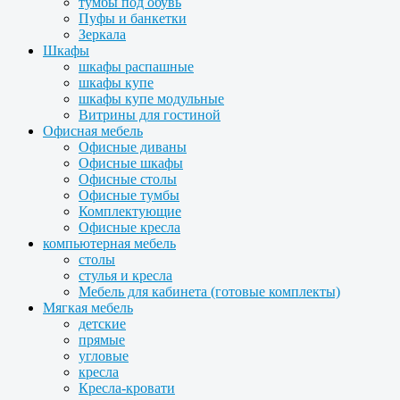
тумбы под обувь
Пуфы и банкетки
Зеркала
Шкафы
шкафы распашные
шкафы купе
шкафы купе модульные
Витрины для гостиной
Офисная мебель
Офисные диваны
Офисные шкафы
Офисные столы
Офисные тумбы
Комплектующие
Офисные кресла
компьютерная мебель
столы
стулья и кресла
Мебель для кабинета (готовые комплекты)
Мягкая мебель
детские
прямые
угловые
кресла
Кресла-кровати