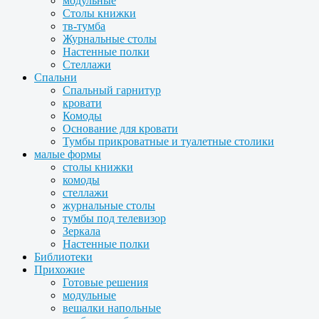
модульные
Столы книжки
тв-тумба
Журнальные столы
Настенные полки
Стеллажи
Спальни
Спальный гарнитур
кровати
Комоды
Основание для кровати
Тумбы прикроватные и туалетные столики
малые формы
столы книжки
комоды
стеллажи
журнальные столы
тумбы под телевизор
Зеркала
Настенные полки
Библиотеки
Прихожие
Готовые решения
модульные
вешалки напольные