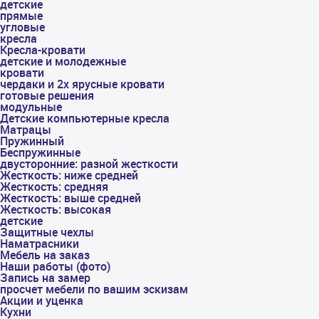
детские
прямые
угловые
кресла
Кресла-кровати
детские и молодежные
кровати
чердаки и 2х ярусные кровати
готовые решения
модульные
Детские компьютерные кресла
Матрацы
Пружинный
Беспружинные
двусторонние: разной жесткости
Жесткость: ниже средней
Жесткость: средняя
Жесткость: выше средней
Жесткость: высокая
детские
Защитные чехлы
Наматрасники
Мебель на заказ
Наши работы (фото)
Запись на замер
просчет мебели по вашим эскизам
Акции и уценка
Кухни