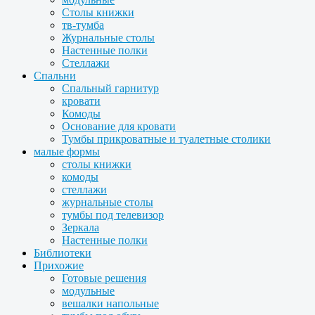
Столы книжки
тв-тумба
Журнальные столы
Настенные полки
Стеллажи
Спальни
Спальный гарнитур
кровати
Комоды
Основание для кровати
Тумбы прикроватные и туалетные столики
малые формы
столы книжки
комоды
стеллажи
журнальные столы
тумбы под телевизор
Зеркала
Настенные полки
Библиотеки
Прихожие
Готовые решения
модульные
вешалки напольные