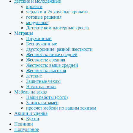
детские и молодежные
кровати
чердаки и 2х ярусные кровати
готовые решения
модульные
Детские компьютерные кресла
Матрацы
Пружинный
Беспружинные
двусторонние: разной жесткости
Жесткость: ниже средней
Жесткость: средняя
Жесткость: выше средней
Жесткость: высокая
детские
Защитные чехлы
Наматрасники
Мебель на заказ
Наши работы (фото)
Запись на замер
просчет мебели по вашим эскизам
Акции и уценка
Кухни
Новинки
Популярное