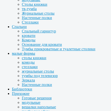
Столы книжки
тв-тумба
Журнальные столы
Настенные полки
Стеллажи
Спальни
Спальный гарнитур
кровати
Комоды
Основание для кровати
Тумбы прикроватные и туалетные столики
малые формы
столы книжки
комоды
стеллажи
журнальные столы
тумбы под телевизор
Зеркала
Настенные полки
Библиотеки
Прихожие
Готовые решения
модульные
вешалки напольные