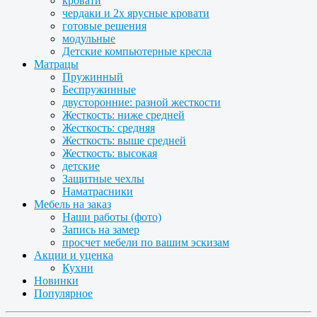
кровати
чердаки и 2х ярусные кровати
готовые решения
модульные
Детские компьютерные кресла
Матрацы
Пружинный
Беспружинные
двусторонние: разной жесткости
Жесткость: ниже средней
Жесткость: средняя
Жесткость: выше средней
Жесткость: высокая
детские
Защитные чехлы
Наматрасники
Мебель на заказ
Наши работы (фото)
Запись на замер
просчет мебели по вашим эскизам
Акции и уценка
Кухни
Новинки
Популярное