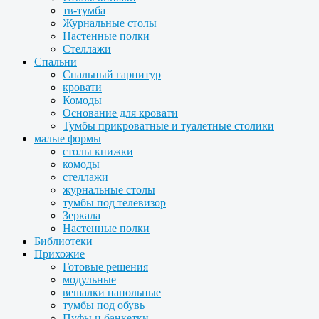
тв-тумба
Журнальные столы
Настенные полки
Стеллажи
Спальни
Спальный гарнитур
кровати
Комоды
Основание для кровати
Тумбы прикроватные и туалетные столики
малые формы
столы книжки
комоды
стеллажи
журнальные столы
тумбы под телевизор
Зеркала
Настенные полки
Библиотеки
Прихожие
Готовые решения
модульные
вешалки напольные
тумбы под обувь
Пуфы и банкетки