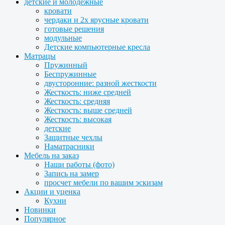
детские и молодежные
кровати
чердаки и 2х ярусные кровати
готовые решения
модульные
Детские компьютерные кресла
Матрацы
Пружинный
Беспружинные
двусторонние: разной жесткости
Жесткость: ниже средней
Жесткость: средняя
Жесткость: выше средней
Жесткость: высокая
детские
Защитные чехлы
Наматрасники
Мебель на заказ
Наши работы (фото)
Запись на замер
просчет мебели по вашим эскизам
Акции и уценка
Кухни
Новинки
Популярное