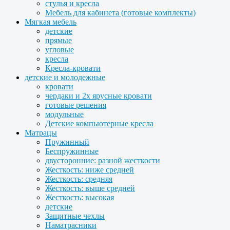
стулья и кресла
Мебель для кабинета (готовые комплекты)
Мягкая мебель
детские
прямые
угловые
кресла
Кресла-кровати
детские и молодежные
кровати
чердаки и 2х ярусные кровати
готовые решения
модульные
Детские компьютерные кресла
Матрацы
Пружинный
Беспружинные
двусторонние: разной жесткости
Жесткость: ниже средней
Жесткость: средняя
Жесткость: выше средней
Жесткость: высокая
детские
Защитные чехлы
Наматрасники