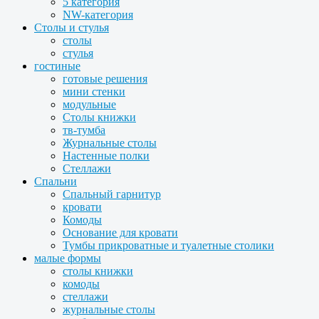
5 категория
NW-категория
Столы и стулья
столы
стулья
гостиные
готовые решения
мини стенки
модульные
Столы книжки
тв-тумба
Журнальные столы
Настенные полки
Стеллажи
Спальни
Спальный гарнитур
кровати
Комоды
Основание для кровати
Тумбы прикроватные и туалетные столики
малые формы
столы книжки
комоды
стеллажи
журнальные столы