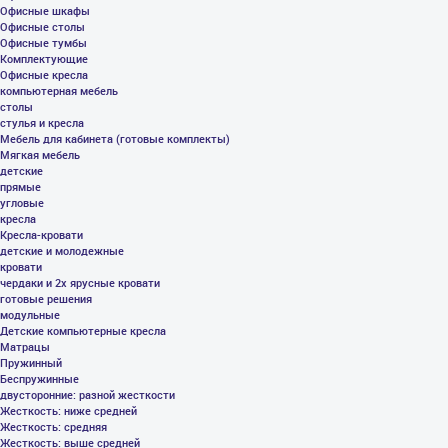
Офисные шкафы
Офисные столы
Офисные тумбы
Комплектующие
Офисные кресла
компьютерная мебель
столы
стулья и кресла
Мебель для кабинета (готовые комплекты)
Мягкая мебель
детские
прямые
угловые
кресла
Кресла-кровати
детские и молодежные
кровати
чердаки и 2х ярусные кровати
готовые решения
модульные
Детские компьютерные кресла
Матрацы
Пружинный
Беспружинные
двусторонние: разной жесткости
Жесткость: ниже средней
Жесткость: средняя
Жесткость: выше средней