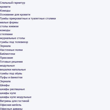
Спальный гарнитур
кровати
Комоды
Основание для кровати
Тумбы прикроватные и туалетные столики
малые формы
столы книжки
комоды
стеллажи
журнальные столы
тумбы под телевизор
Зеркала
Настенные полки
Библиотеки
Прихожие
Готовые решения
модульные
вешалки напольные
тумбы под обувь
Пуфы и банкетки
Зеркала
Шкафы
шкафы распашные
шкафы купе
шкафы купе модульные
Витрины для гостиной
Офисная мебель
Офисные диваны