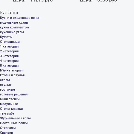
Каталог
Кухни и обеденные зоны
модульные кухни
кухня комплектом
кухонные углы
Буфеты
Столешницы
1 категория
2 категория
3 категория
4 категория
5 категория
NW-категория
Столы и стулья
столы
стулья
гостиные
готовые решения
мини стенки
модульные
Столы книжки
тв-тумба
Журнальные столы
Настенные полки
Стеллажи
Спальни