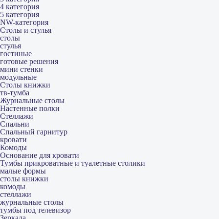
4 категория
5 категория
NW-категория
Столы и стулья
столы
стулья
гостиные
готовые решения
мини стенки
модульные
Столы книжки
тв-тумба
Журнальные столы
Настенные полки
Стеллажи
Спальни
Спальный гарнитур
кровати
Комоды
Основание для кровати
Тумбы прикроватные и туалетные столики
малые формы
столы книжки
комоды
стеллажи
журнальные столы
тумбы под телевизор
Зеркала