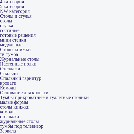
4 категория
5 категория
NW-категория
Столы и стулья
столы
стулья
гостиные
готовые решения
мини стенки
модульные
Столы книжки
тв-тумба
Журнальные столы
Настенные полки
Стеллажи
Спальни
Спальный гарнитур
кровати
Комоды
Основание для кровати
Тумбы прикроватные и туалетные столики
малые формы
столы книжки
комоды
стеллажи
журнальные столы
тумбы под телевизор
Зеркала