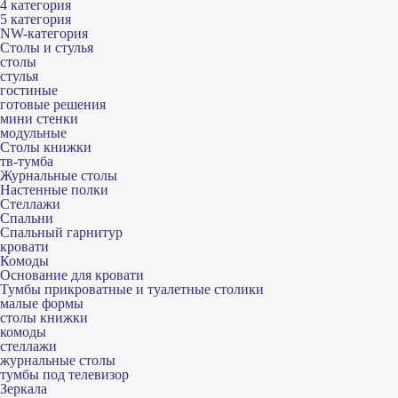
4 категория
5 категория
NW-категория
Столы и стулья
столы
стулья
гостиные
готовые решения
мини стенки
модульные
Столы книжки
тв-тумба
Журнальные столы
Настенные полки
Стеллажи
Спальни
Спальный гарнитур
кровати
Комоды
Основание для кровати
Тумбы прикроватные и туалетные столики
малые формы
столы книжки
комоды
стеллажи
журнальные столы
тумбы под телевизор
Зеркала