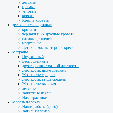
детские
прямые
угловые
кресла
Кресла-кровати
детские и молодежные
кровати
чердаки и 2х ярусные кровати
готовые решения
модульные
Детские компьютерные кресла
Матрацы
Пружинный
Беспружинные
двусторонние: разной жесткости
Жесткость: ниже средней
Жесткость: средняя
Жесткость: выше средней
Жесткость: высокая
детские
Защитные чехлы
Наматрасники
Мебель на заказ
Наши работы (фото)
Запись на замер