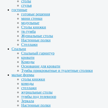
столы
стулья
гостиные
готовые решения
мини стенки
модульные
Столы книжки
тв-тумба
Журнальные столы
Настенные полки
Стеллажи
Спальни
Спальный гарнитур
кровати
Комоды
Основание для кровати
Тумбы прикроватные и туалетные столики
малые формы
столы книжки
комоды
стеллажи
журнальные столы
тумбы под телевизор
Зеркала
Настенные полки