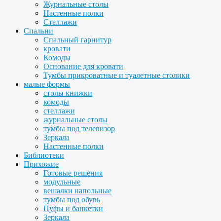
Журнальные столы
Настенные полки
Стеллажи
Спальни
Спальный гарнитур
кровати
Комоды
Основание для кровати
Тумбы прикроватные и туалетные столики
малые формы
столы книжки
комоды
стеллажи
журнальные столы
тумбы под телевизор
Зеркала
Настенные полки
Библиотеки
Прихожие
Готовые решения
модульные
вешалки напольные
тумбы под обувь
Пуфы и банкетки
Зеркала