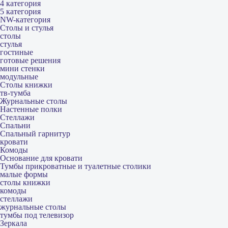
4 категория
5 категория
NW-категория
Столы и стулья
столы
стулья
гостиные
готовые решения
мини стенки
модульные
Столы книжки
тв-тумба
Журнальные столы
Настенные полки
Стеллажи
Спальни
Спальный гарнитур
кровати
Комоды
Основание для кровати
Тумбы прикроватные и туалетные столики
малые формы
столы книжки
комоды
стеллажи
журнальные столы
тумбы под телевизор
Зеркала