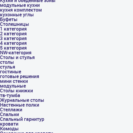
Кухни и обеденные зоны
модульные кухни
кухня комплектом
кухонные углы
Буфеты
Столешницы
1 категория
2 категория
3 категория
4 категория
5 категория
NW-категория
Столы и стулья
столы
стулья
гостиные
готовые решения
мини стенки
модульные
Столы книжки
тв-тумба
Журнальные столы
Настенные полки
Стеллажи
Спальни
Спальный гарнитур
кровати
Комоды