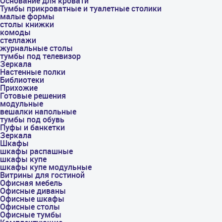
Основание для кровати
Тумбы прикроватные и туалетные столики
малые формы
столы книжки
комоды
стеллажи
журнальные столы
тумбы под телевизор
Зеркала
Настенные полки
Библиотеки
Прихожие
Готовые решения
модульные
вешалки напольные
тумбы под обувь
Пуфы и банкетки
Зеркала
Шкафы
шкафы распашные
шкафы купе
шкафы купе модульные
Витрины для гостиной
Офисная мебель
Офисные диваны
Офисные шкафы
Офисные столы
Офисные тумбы