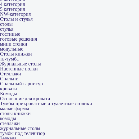
4 категория
5 категория
NW-категория
Столы и стулья
столы
стулья
гостиные
готовые решения
мини стенки
модульные
Столы книжки
тв-тумба
Журнальные столы
Настенные полки
Стеллажи
Спальни
Спальный гарнитур
кровати
Комоды
Основание для кровати
Тумбы прикроватные и туалетные столики
малые формы
столы книжки
комоды
стеллажи
журнальные столы
тумбы под телевизор
Зеркала