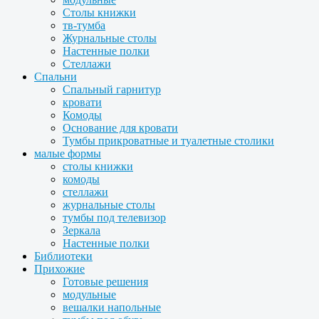
Столы книжки
тв-тумба
Журнальные столы
Настенные полки
Стеллажи
Спальни
Спальный гарнитур
кровати
Комоды
Основание для кровати
Тумбы прикроватные и туалетные столики
малые формы
столы книжки
комоды
стеллажи
журнальные столы
тумбы под телевизор
Зеркала
Настенные полки
Библиотеки
Прихожие
Готовые решения
модульные
вешалки напольные