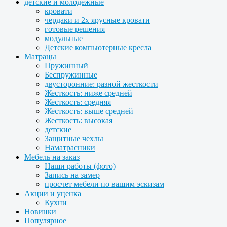
детские и молодежные
кровати
чердаки и 2х ярусные кровати
готовые решения
модульные
Детские компьютерные кресла
Матрацы
Пружинный
Беспружинные
двусторонние: разной жесткости
Жесткость: ниже средней
Жесткость: средняя
Жесткость: выше средней
Жесткость: высокая
детские
Защитные чехлы
Наматрасники
Мебель на заказ
Наши работы (фото)
Запись на замер
просчет мебели по вашим эскизам
Акции и уценка
Кухни
Новинки
Популярное