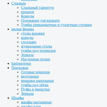
Спальни
Спальный гарнитур
кровати
Комоды
Основание для кровати
Тумбы прикроватные и туалетные столики
малые формы
столы книжки
комоды
стеллажи
журнальные столы
тумбы под телевизор
Зеркала
Настенные полки
Библиотеки
Прихожие
Готовые решения
модульные
вешалки напольные
тумбы под обувь
Пуфы и банкетки
Зеркала
Шкафы
шкафы распашные
шкафы купе