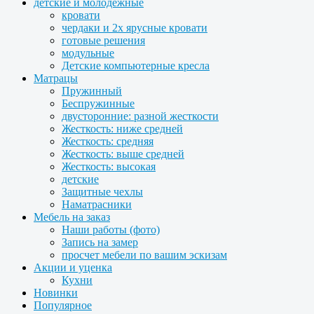
детские и молодежные
кровати
чердаки и 2х ярусные кровати
готовые решения
модульные
Детские компьютерные кресла
Матрацы
Пружинный
Беспружинные
двусторонние: разной жесткости
Жесткость: ниже средней
Жесткость: средняя
Жесткость: выше средней
Жесткость: высокая
детские
Защитные чехлы
Наматрасники
Мебель на заказ
Наши работы (фото)
Запись на замер
просчет мебели по вашим эскизам
Акции и уценка
Кухни
Новинки
Популярное