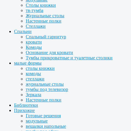
Столы книжки
тв-тумба
Журнальные столы
Настенные полки
Стеллажи
Спальни
Спальный гарнитур
кровати
Комоды
Основание для кровати
Тумбы прикроватные и туалетные столики
малые формы
столы книжки
комоды
стеллажи
журнальные столы
тумбы под телевизор
Зеркала
Настенные полки
Библиотеки
Прихожие
Готовые решения
модульные
вешалки напольные