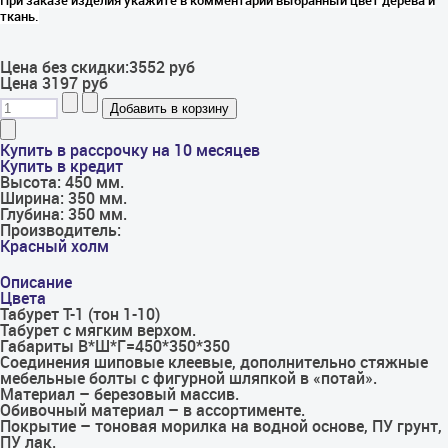
При заказе изделия укажите в комментарии выбранный цвет дерева и
ткань.
Цена без скидки:
3552 руб
Цена
3197 руб
Купить в рассрочку на 10 месяцев
Купить в кредит
Высота:
450 мм.
Ширина:
350 мм.
Глубина:
350 мм.
Производитель:
Красный холм
Описание
Цвета
Табурет Т-1 (тон 1-10)
Табурет с мягким верхом.
Габариты В*Ш*Г=450*350*350
Соединения шиповые клеевые, дополнительно стяжные
мебельные болты с фигурной шляпкой в «потай».
Материал – березовый массив.
Обивочный материал – в ассортименте.
Покрытие – тоновая морилка на водной основе, ПУ грунт,
ПУ лак.