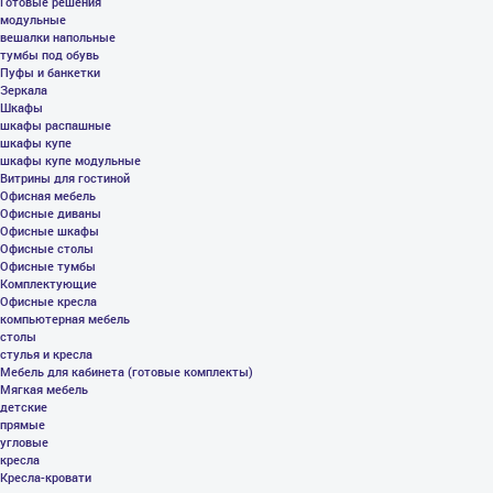
Готовые решения
модульные
вешалки напольные
тумбы под обувь
Пуфы и банкетки
Зеркала
Шкафы
шкафы распашные
шкафы купе
шкафы купе модульные
Витрины для гостиной
Офисная мебель
Офисные диваны
Офисные шкафы
Офисные столы
Офисные тумбы
Комплектующие
Офисные кресла
компьютерная мебель
столы
стулья и кресла
Мебель для кабинета (готовые комплекты)
Мягкая мебель
детские
прямые
угловые
кресла
Кресла-кровати