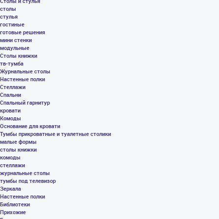
Столы и стулья
столы
стулья
гостиные
готовые решения
мини стенки
модульные
Столы книжки
тв-тумба
Журнальные столы
Настенные полки
Стеллажи
Спальни
Спальный гарнитур
кровати
Комоды
Основание для кровати
Тумбы прикроватные и туалетные столики
малые формы
столы книжки
комоды
стеллажи
журнальные столы
тумбы под телевизор
Зеркала
Настенные полки
Библиотеки
Прихожие