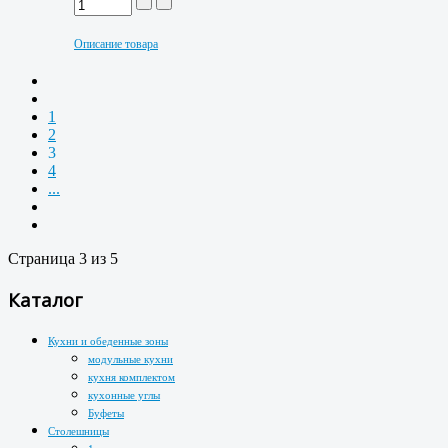
Описание товара
1
2
3
4
...
Страница 3 из 5
Каталог
Кухни и обеденные зоны
модульные кухни
кухня комплектом
кухонные углы
Буфеты
Столешницы