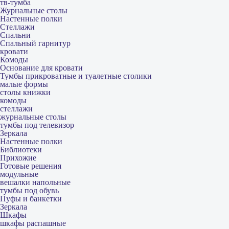
тв-тумба
Журнальные столы
Настенные полки
Стеллажи
Спальни
Спальный гарнитур
кровати
Комоды
Основание для кровати
Тумбы прикроватные и туалетные столики
малые формы
столы книжки
комоды
стеллажи
журнальные столы
тумбы под телевизор
Зеркала
Настенные полки
Библиотеки
Прихожие
Готовые решения
модульные
вешалки напольные
тумбы под обувь
Пуфы и банкетки
Зеркала
Шкафы
шкафы распашные