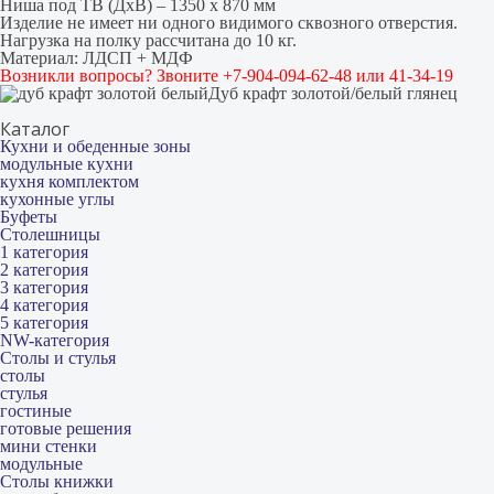
Ниша под ТВ (ДхВ) – 1350 х 870 мм
Изделие не имеет ни одного видимого сквозного отверстия.
Нагрузка на полку рассчитана до 10 кг.
Материал: ЛДСП + МДФ
Возникли вопросы? Звоните +7-904-094-62-48 или 41-34-19
Дуб крафт золотой/белый глянец
Каталог
Кухни и обеденные зоны
модульные кухни
кухня комплектом
кухонные углы
Буфеты
Столешницы
1 категория
2 категория
3 категория
4 категория
5 категория
NW-категория
Столы и стулья
столы
стулья
гостиные
готовые решения
мини стенки
модульные
Столы книжки