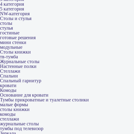
4 категория
5 категория
NW-категория
Столы и стулья
столы
стулья
гостиные
готовые решения
мини стенки
модульные
Столы книжки
тв-тумба
Журнальные столы
Настенные полки
Стеллажи
Спальни
Спальный гарнитур
кровати
Комоды
Основание для кровати
Тумбы прикроватные и туалетные столики
малые формы
столы книжки
комоды
стеллажи
журнальные столы
тумбы под телевизор
Зеркала