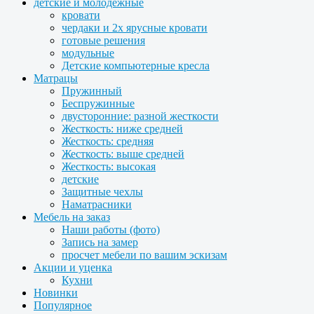
детские и молодежные
кровати
чердаки и 2х ярусные кровати
готовые решения
модульные
Детские компьютерные кресла
Матрацы
Пружинный
Беспружинные
двусторонние: разной жесткости
Жесткость: ниже средней
Жесткость: средняя
Жесткость: выше средней
Жесткость: высокая
детские
Защитные чехлы
Наматрасники
Мебель на заказ
Наши работы (фото)
Запись на замер
просчет мебели по вашим эскизам
Акции и уценка
Кухни
Новинки
Популярное