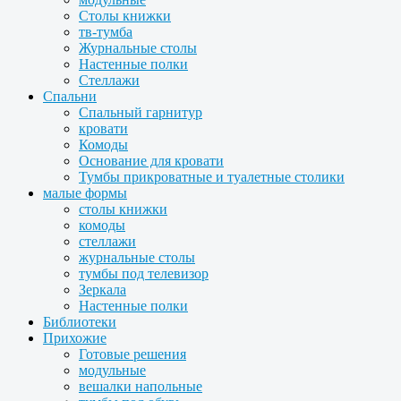
Столы книжки
тв-тумба
Журнальные столы
Настенные полки
Стеллажи
Спальни
Спальный гарнитур
кровати
Комоды
Основание для кровати
Тумбы прикроватные и туалетные столики
малые формы
столы книжки
комоды
стеллажи
журнальные столы
тумбы под телевизор
Зеркала
Настенные полки
Библиотеки
Прихожие
Готовые решения
модульные
вешалки напольные