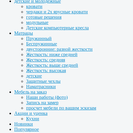
детские и молодежные
кровати
чердаки и 2х ярусные кровати
готовые решения
модульные
Детские компьютерные кресла
Матрацы
Пружинный
Беспружинные
двусторонние: разной жесткости
Жесткость: ниже средней
Жесткость: средняя
Жесткость: выше средней
Жесткость: высокая
детские
Защитные чехлы
Наматрасники
Мебель на заказ
Наши работы (фото)
Запись на замер
просчет мебели по вашим эскизам
Акции и уценка
Кухни
Новинки
Популярное