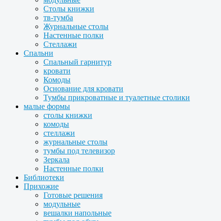
Столы книжки
тв-тумба
Журнальные столы
Настенные полки
Стеллажи
Спальни
Спальный гарнитур
кровати
Комоды
Основание для кровати
Тумбы прикроватные и туалетные столики
малые формы
столы книжки
комоды
стеллажи
журнальные столы
тумбы под телевизор
Зеркала
Настенные полки
Библиотеки
Прихожие
Готовые решения
модульные
вешалки напольные