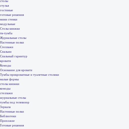
столы
стулья
гостиные
готовые решения
мини стенки
модульные
Столы книжки
тв-тумба
Журнальные столы
Настенные полки
Стеллажи
Спальни
Спальный гарнитур
кровати
Комоды
Основание для кровати
Тумбы прикроватные и туалетные столики
малые формы
столы книжки
комоды
стеллажи
журнальные столы
тумбы под телевизор
Зеркала
Настенные полки
Библиотеки
Прихожие
Готовые решения