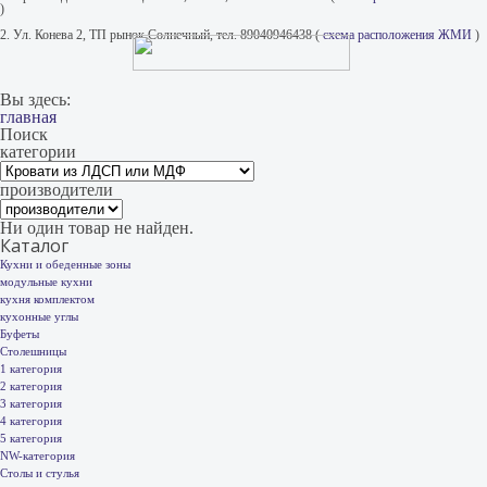
)
2. Ул. Конева 2, ТП рынок Солнечный, тел. 89040946438 (
схема расположения ЖМИ
)
Вы здесь:
главная
Поиск
категории
производители
Ни один товар не найден.
Каталог
Кухни и обеденные зоны
модульные кухни
кухня комплектом
кухонные углы
Буфеты
Столешницы
1 категория
2 категория
3 категория
4 категория
5 категория
NW-категория
Столы и стулья