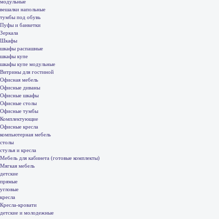
модульные
вешалки напольные
тумбы под обувь
Пуфы и банкетки
Зеркала
Шкафы
шкафы распашные
шкафы купе
шкафы купе модульные
Витрины для гостиной
Офисная мебель
Офисные диваны
Офисные шкафы
Офисные столы
Офисные тумбы
Комплектующие
Офисные кресла
компьютерная мебель
столы
стулья и кресла
Мебель для кабинета (готовые комплекты)
Мягкая мебель
детские
прямые
угловые
кресла
Кресла-кровати
детские и молодежные