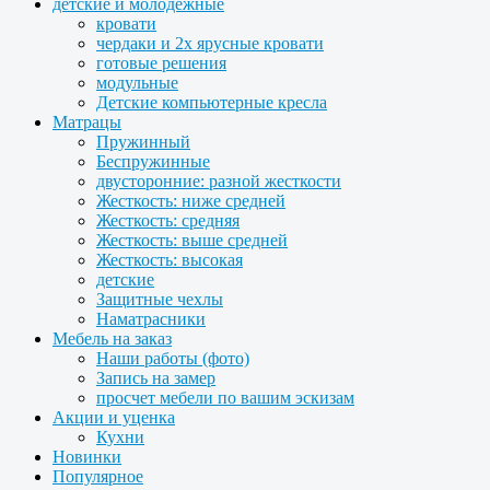
детские и молодежные
кровати
чердаки и 2х ярусные кровати
готовые решения
модульные
Детские компьютерные кресла
Матрацы
Пружинный
Беспружинные
двусторонние: разной жесткости
Жесткость: ниже средней
Жесткость: средняя
Жесткость: выше средней
Жесткость: высокая
детские
Защитные чехлы
Наматрасники
Мебель на заказ
Наши работы (фото)
Запись на замер
просчет мебели по вашим эскизам
Акции и уценка
Кухни
Новинки
Популярное