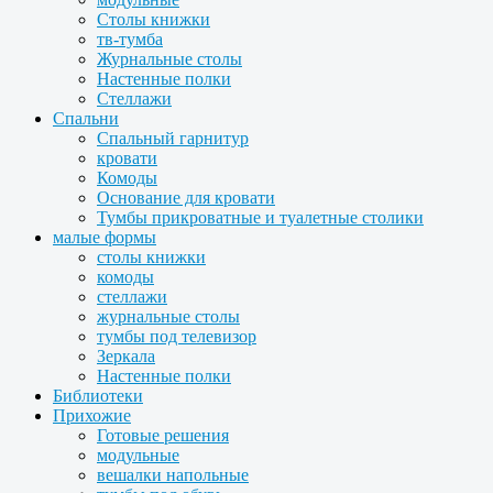
Столы книжки
тв-тумба
Журнальные столы
Настенные полки
Стеллажи
Спальни
Спальный гарнитур
кровати
Комоды
Основание для кровати
Тумбы прикроватные и туалетные столики
малые формы
столы книжки
комоды
стеллажи
журнальные столы
тумбы под телевизор
Зеркала
Настенные полки
Библиотеки
Прихожие
Готовые решения
модульные
вешалки напольные