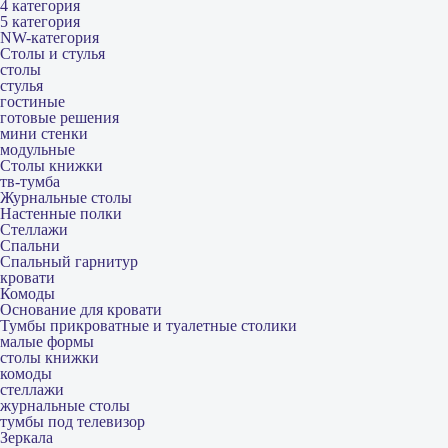
4 категория
5 категория
NW-категория
Столы и стулья
столы
стулья
гостиные
готовые решения
мини стенки
модульные
Столы книжки
тв-тумба
Журнальные столы
Настенные полки
Стеллажи
Спальни
Спальный гарнитур
кровати
Комоды
Основание для кровати
Тумбы прикроватные и туалетные столики
малые формы
столы книжки
комоды
стеллажи
журнальные столы
тумбы под телевизор
Зеркала