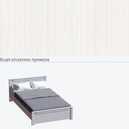
Бодега/платина премиум