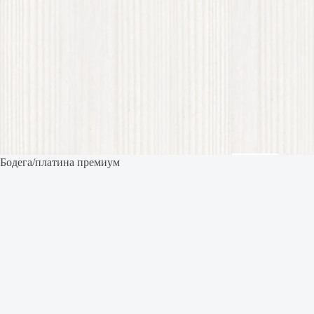
Бодега/платина премиум