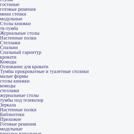
гостиные
готовые решения
мини стенки
модульные
Столы книжки
тв-тумба
Журнальные столы
Настенные полки
Стеллажи
Спальни
Спальный гарнитур
кровати
Комоды
Основание для кровати
Тумбы прикроватные и туалетные столики
малые формы
столы книжки
комоды
стеллажи
журнальные столы
тумбы под телевизор
Зеркала
Настенные полки
Библиотеки
Прихожие
Готовые решения
модульные
вешалки напольные