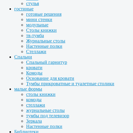
стулья
гостиные
готовые решения
мини стенки
модульные
Столы книжки
тв-тумба
Журнальные столы
Настенные полки
Стеллажи
Спальни
Спальный гарнитур
кровати
Комоды
Основание для кровати
Тумбы прикроватные и туалетные столики
малые формы
столы книжки
комоды
стеллажи
журнальные столы
тумбы под телевизор
Зеркала
Настенные полки
Библиотеки