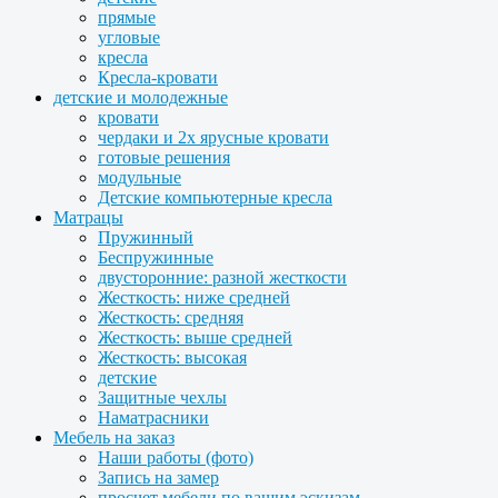
прямые
угловые
кресла
Кресла-кровати
детские и молодежные
кровати
чердаки и 2х ярусные кровати
готовые решения
модульные
Детские компьютерные кресла
Матрацы
Пружинный
Беспружинные
двусторонние: разной жесткости
Жесткость: ниже средней
Жесткость: средняя
Жесткость: выше средней
Жесткость: высокая
детские
Защитные чехлы
Наматрасники
Мебель на заказ
Наши работы (фото)
Запись на замер
просчет мебели по вашим эскизам