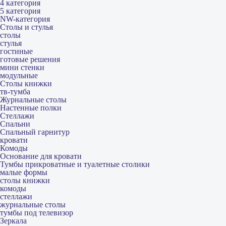
4 категория
5 категория
NW-категория
Столы и стулья
столы
стулья
гостиные
готовые решения
мини стенки
модульные
Столы книжки
тв-тумба
Журнальные столы
Настенные полки
Стеллажи
Спальни
Спальный гарнитур
кровати
Комоды
Основание для кровати
Тумбы прикроватные и туалетные столики
малые формы
столы книжки
комоды
стеллажи
журнальные столы
тумбы под телевизор
Зеркала