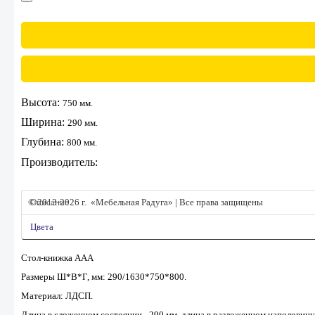
Высота:
750 мм.
Ширина:
290 мм.
Глубина:
800 мм.
Производитель:
© 2013-2026 г. «Мебельная Радуга» | Все права защищены
Описание
Цвета
Стол-книжка ААА
Размеры Ш*В*Г, мм: 290/1630*750*800.
Материал: ЛДСП.
Длина в сложенном состоянии - 290 мм, длина в разложенном наполовину