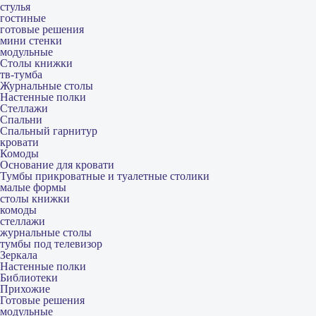
стулья
гостиные
готовые решения
мини стенки
модульные
Столы книжки
тв-тумба
Журнальные столы
Настенные полки
Стеллажи
Спальни
Спальный гарнитур
кровати
Комоды
Основание для кровати
Тумбы прикроватные и туалетные столики
малые формы
столы книжки
комоды
стеллажи
журнальные столы
тумбы под телевизор
Зеркала
Настенные полки
Библиотеки
Прихожие
Готовые решения
модульные