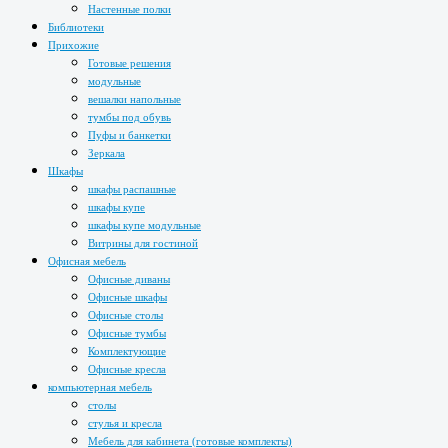
Настенные полки
Библиотеки
Прихожие
Готовые решения
модульные
вешалки напольные
тумбы под обувь
Пуфы и банкетки
Зеркала
Шкафы
шкафы распашные
шкафы купе
шкафы купе модульные
Витрины для гостиной
Офисная мебель
Офисные диваны
Офисные шкафы
Офисные столы
Офисные тумбы
Комплектующие
Офисные кресла
компьютерная мебель
столы
стулья и кресла
Мебель для кабинета (готовые комплекты)