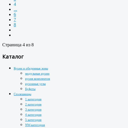
4
...
6
7
8
Страница 4 из 8
Каталог
Кухни и обеденные зоны
модульные кухни
кухня комплектом
кухонные углы
Буфеты
Столешницы
1 категория
2 категория
3 категория
4 категория
5 категория
NW-категория