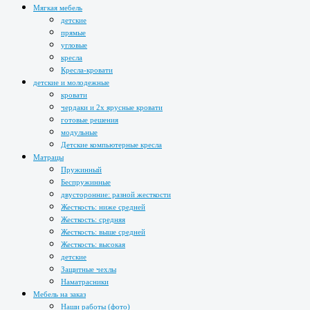
Мягкая мебель
детские
прямые
угловые
кресла
Кресла-кровати
детские и молодежные
кровати
чердаки и 2х ярусные кровати
готовые решения
модульные
Детские компьютерные кресла
Матрацы
Пружинный
Беспружинные
двусторонние: разной жесткости
Жесткость: ниже средней
Жесткость: средняя
Жесткость: выше средней
Жесткость: высокая
детские
Защитные чехлы
Наматрасники
Мебель на заказ
Наши работы (фото)