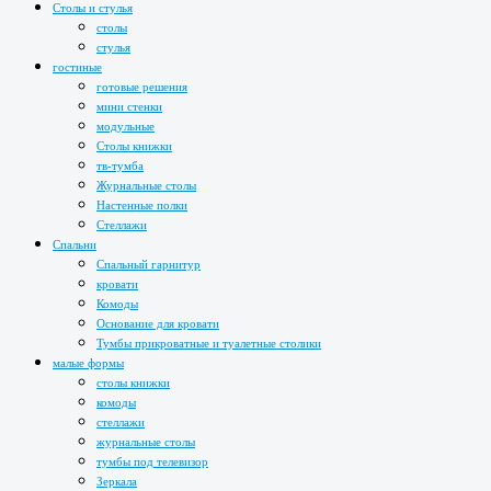
Столы и стулья
столы
стулья
гостиные
готовые решения
мини стенки
модульные
Столы книжки
тв-тумба
Журнальные столы
Настенные полки
Стеллажи
Спальни
Спальный гарнитур
кровати
Комоды
Основание для кровати
Тумбы прикроватные и туалетные столики
малые формы
столы книжки
комоды
стеллажи
журнальные столы
тумбы под телевизор
Зеркала