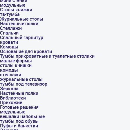
мини стенки
модульные
Столы книжки
тв-тумба
Журнальные столы
Настенные полки
Стеллажи
Спальни
Спальный гарнитур
кровати
Комоды
Основание для кровати
Тумбы прикроватные и туалетные столики
малые формы
столы книжки
комоды
стеллажи
журнальные столы
тумбы под телевизор
Зеркала
Настенные полки
Библиотеки
Прихожие
Готовые решения
модульные
вешалки напольные
тумбы под обувь
Пуфы и банкетки