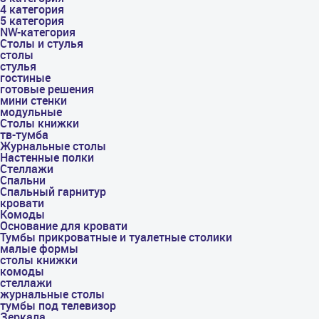
4 категория
5 категория
NW-категория
Столы и стулья
столы
стулья
гостиные
готовые решения
мини стенки
модульные
Столы книжки
тв-тумба
Журнальные столы
Настенные полки
Стеллажи
Спальни
Спальный гарнитур
кровати
Комоды
Основание для кровати
Тумбы прикроватные и туалетные столики
малые формы
столы книжки
комоды
стеллажи
журнальные столы
тумбы под телевизор
Зеркала