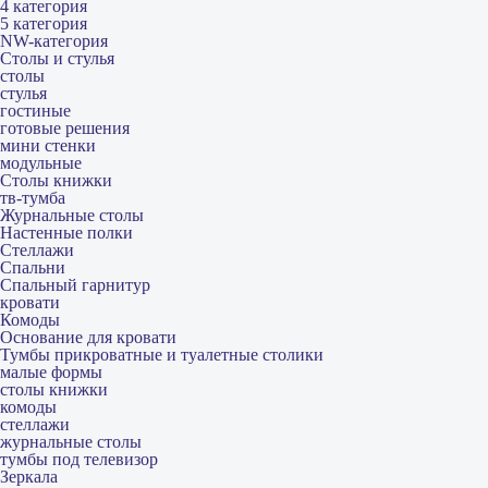
4 категория
5 категория
NW-категория
Столы и стулья
столы
стулья
гостиные
готовые решения
мини стенки
модульные
Столы книжки
тв-тумба
Журнальные столы
Настенные полки
Стеллажи
Спальни
Спальный гарнитур
кровати
Комоды
Основание для кровати
Тумбы прикроватные и туалетные столики
малые формы
столы книжки
комоды
стеллажи
журнальные столы
тумбы под телевизор
Зеркала