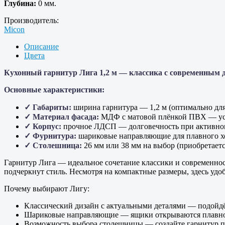
Глубина:
0 мм.
Производитель:
Micon
Описание
Цвета
Кухонный гарнитур Лига 1,2 м — классика с современным
Основные характеристики:
✓ Габариты:
ширина гарнитура — 1,2 м (оптимально дл
✓ Материал фасада:
МДФ с матовой плёнкой ПВХ — усто
✓ Корпус:
прочное ЛДСП — долговечность при активно
✓ Фурнитура:
шариковые направляющие для плавного хо
✓ Столешница:
26 мм или 38 мм на выбор (приобретаетс
Гарнитур Лига — идеальное сочетание классики и современнос
подчеркнут стиль. Несмотря на компактные размеры, здесь удоб
Почему выбирают Лигу:
Классический дизайн с актуальными деталями — подойдё
Шариковые направляющие — ящики открываются плавно 
Возможность выбора столешницы — создайте гарнитур 