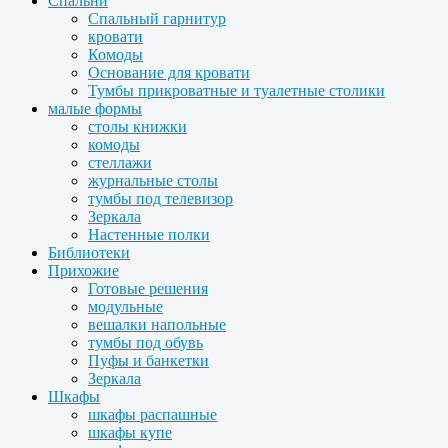
Спальни
Спальный гарнитур
кровати
Комоды
Основание для кровати
Тумбы прикроватные и туалетные столики
малые формы
столы книжки
комоды
стеллажи
журнальные столы
тумбы под телевизор
Зеркала
Настенные полки
Библиотеки
Прихожие
Готовые решения
модульные
вешалки напольные
тумбы под обувь
Пуфы и банкетки
Зеркала
Шкафы
шкафы распашные
шкафы купе