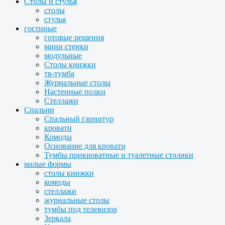
Столы и стулья
столы
стулья
гостиные
готовые решения
мини стенки
модульные
Столы книжки
тв-тумба
Журнальные столы
Настенные полки
Стеллажи
Спальни
Спальный гарнитур
кровати
Комоды
Основание для кровати
Тумбы прикроватные и туалетные столики
малые формы
столы книжки
комоды
стеллажи
журнальные столы
тумбы под телевизор
Зеркала