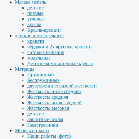
Мягкая мебель
детские
прямые
угловые
кресла
Кресла-кровати
детские и молодежные
кровати
чердаки и 2х ярусные кровати
готовые решения
модульные
Детские компьютерные кресла
Матрацы
Пружинный
Беспружинные
двусторонние: разной жесткости
Жесткость: ниже средней
Жесткость: средняя
Жесткость: выше средней
Жесткость: высокая
детские
Защитные чехлы
Наматрасники
Мебель на заказ
Наши работы (фото)