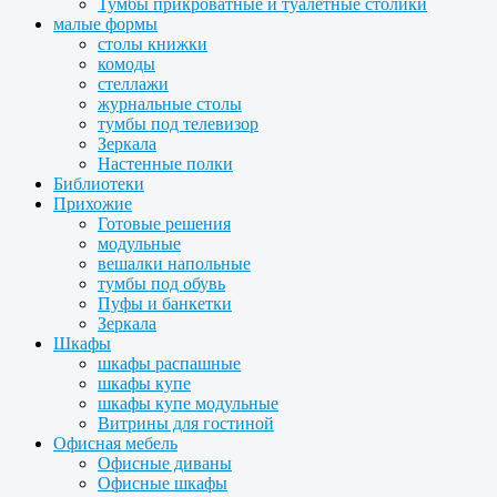
Тумбы прикроватные и туалетные столики
малые формы
столы книжки
комоды
стеллажи
журнальные столы
тумбы под телевизор
Зеркала
Настенные полки
Библиотеки
Прихожие
Готовые решения
модульные
вешалки напольные
тумбы под обувь
Пуфы и банкетки
Зеркала
Шкафы
шкафы распашные
шкафы купе
шкафы купе модульные
Витрины для гостиной
Офисная мебель
Офисные диваны
Офисные шкафы