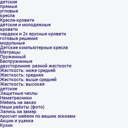
детские
прямые
угловые
кресла
Кресла-кровати
детские и молодежные
кровати
чердаки и 2х ярусные кровати
готовые решения
модульные
Детские компьютерные кресла
Матрацы
Пружинный
Беспружинные
двусторонние: разной жесткости
Жесткость: ниже средней
Жесткость: средняя
Жесткость: выше средней
Жесткость: высокая
детские
Защитные чехлы
Наматрасники
Мебель на заказ
Наши работы (фото)
Запись на замер
просчет мебели по вашим эскизам
Акции и уценка
Кухни