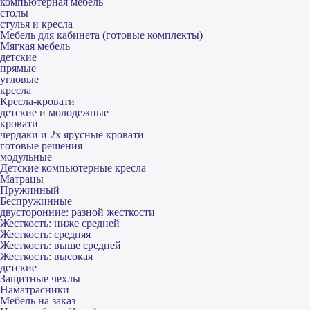
компьютерная мебель
столы
стулья и кресла
Мебель для кабинета (готовые комплекты)
Мягкая мебель
детские
прямые
угловые
кресла
Кресла-кровати
детские и молодежные
кровати
чердаки и 2х ярусные кровати
готовые решения
модульные
Детские компьютерные кресла
Матрацы
Пружинный
Беспружинные
двусторонние: разной жесткости
Жесткость: ниже средней
Жесткость: средняя
Жесткость: выше средней
Жесткость: высокая
детские
Защитные чехлы
Наматрасники
Мебель на заказ