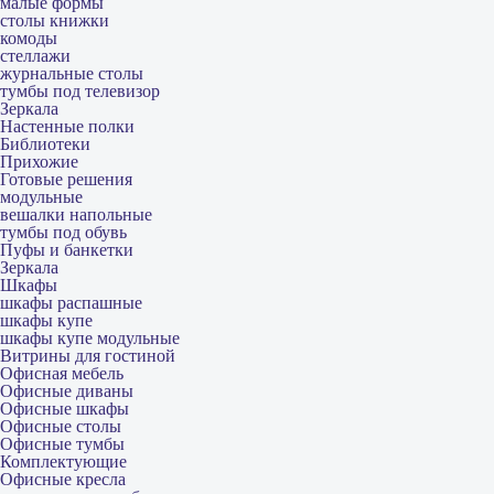
малые формы
столы книжки
комоды
стеллажи
журнальные столы
тумбы под телевизор
Зеркала
Настенные полки
Библиотеки
Прихожие
Готовые решения
модульные
вешалки напольные
тумбы под обувь
Пуфы и банкетки
Зеркала
Шкафы
шкафы распашные
шкафы купе
шкафы купе модульные
Витрины для гостиной
Офисная мебель
Офисные диваны
Офисные шкафы
Офисные столы
Офисные тумбы
Комплектующие
Офисные кресла