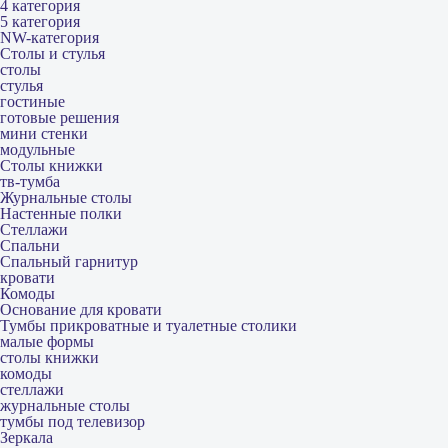
4 категория
5 категория
NW-категория
Столы и стулья
столы
стулья
гостиные
готовые решения
мини стенки
модульные
Столы книжки
тв-тумба
Журнальные столы
Настенные полки
Стеллажи
Спальни
Спальный гарнитур
кровати
Комоды
Основание для кровати
Тумбы прикроватные и туалетные столики
малые формы
столы книжки
комоды
стеллажи
журнальные столы
тумбы под телевизор
Зеркала